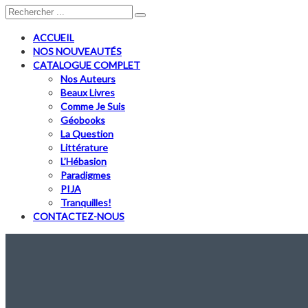
ACCUEIL
NOS NOUVEAUTÉS
CATALOGUE COMPLET
Nos Auteurs
Beaux Livres
Comme Je Suis
Géobooks
La Question
Littérature
L’Hébasion
Paradigmes
PIJA
Tranquilles!
CONTACTEZ-NOUS