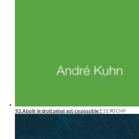
93. Abolir le droit pénal, est-ce possible ?
11.90
CHF