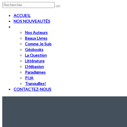
ACCUEIL
NOS NOUVEAUTÉS
CATALOGUE COMPLET
Nos Auteurs
Beaux Livres
Comme Je Suis
Géobooks
La Question
Littérature
L’Hébasion
Paradigmes
PIJA
Tranquilles!
CONTACTEZ-NOUS