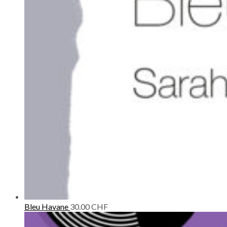
Bleu Havane
30.00
CHF