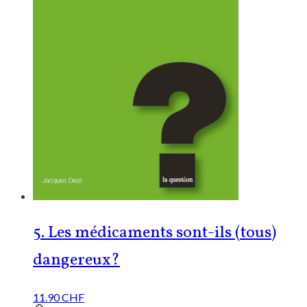
5. Les médicaments sont-ils (tous)
dangereux?
11.90
CHF