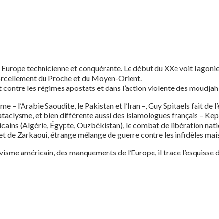
 Europe technicienne et conquérante. Le début du XXe voit l’agonie 
orcellement du Proche et du Moyen-Orient.
mbat contre les régimes apostats et dans l’action violente des moudjah
e – l’Arabie Saoudite, le Pakistan et l’Iran –, Guy Spitaels fait de 
aclysme, et bien différente aussi des islamologues français – Kepel 
icains (Algérie, Égypte, Ouzbékistan), le combat de libération nat
et de Zarkaoui, étrange mélange de guerre contre les infidèles mais
activisme américain, des manquements de l’Europe, il trace l’esquisse