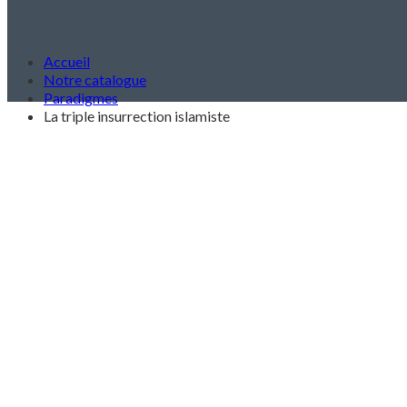
Accueil
Notre catalogue
Paradigmes
La triple insurrection islamiste