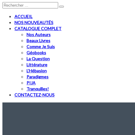
ACCUEIL
NOS NOUVEAUTÉS
CATALOGUE COMPLET
Nos Auteurs
Beaux Livres
Comme Je Suis
Géobooks
La Question
Littérature
L’Hébasion
Paradigmes
PIJA
Tranquilles!
CONTACTEZ-NOUS