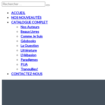
ACCUEIL
NOS NOUVEAUTÉS
CATALOGUE COMPLET
Nos Auteurs
Beaux Livres
Comme Je Suis
Géobooks
La Question
Littérature
L’Hébasion
Paradigmes
PIJA
Tranquilles!
CONTACTEZ-NOUS