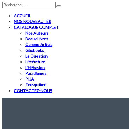
ACCUEIL
NOS NOUVEAUTÉS
CATALOGUE COMPLET
Nos Auteurs
Beaux Livres
Comme Je Suis
Géobooks
La Question
Littérature
L’Hébasion
Paradigmes
PIJA
Tranquilles!
CONTACTEZ-NOUS